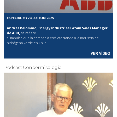
ESPECIAL HYVOLUTION 2025
Andrés Palomino, Energy Industries Latam Sales Manager
de ABB,
se refiere
al
impulso que la compañía está otorgando a la industria del
hidrógeno verde en Chile
VER VÍDEO
Podcast Conpermisología