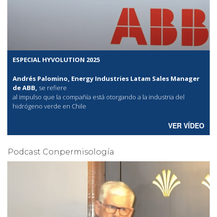
ESPECIAL HYVOLUTION 2025
Andrés Palomino, Energy Industries Latam Sales Manager
de ABB,
se refiere
al
impulso que la compañía está otorgando a la industria del
hidrógeno verde en Chile
VER VÍDEO
Podcast Conpermisología