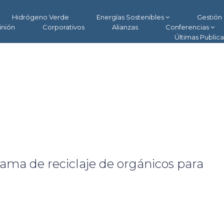
Hidrógeno Verde
Energías Sostenibles
Gestión 
inión
Corporativos
Alianzas
Conferencias
Últimas Public
ama de reciclaje de orgánicos para