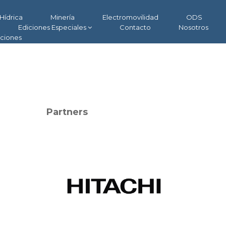
Hídrica
Minería
Electromovilidad
ODS
Ediciones Especiales
Contacto
Nosotros
aciones
Partners