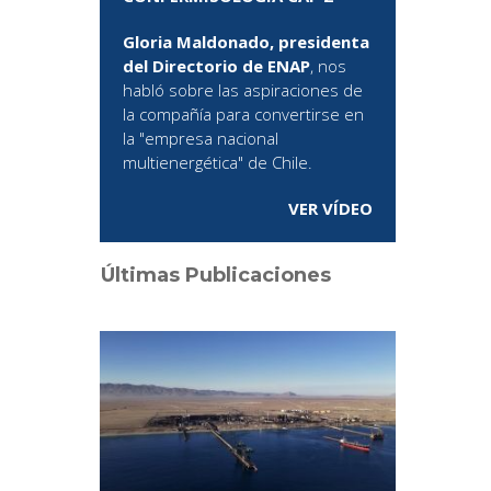
Gloria Maldonado, presidenta
del Directorio de ENAP
, nos
habló sobre las aspiraciones de
la compañía para convertirse en
la "empresa nacional
multienergética" de Chile.
VER VÍDEO
Últimas Publicaciones