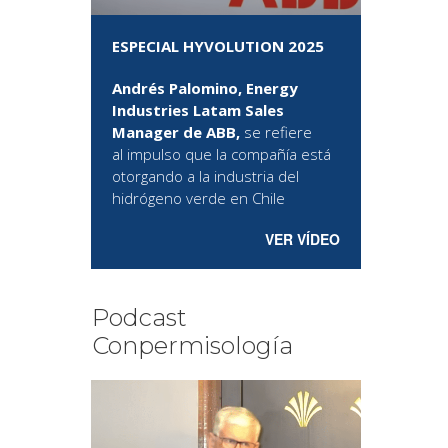
ESPECIAL HYVOLUTION 2025
Andrés Palomino, Energy
Industries Latam Sales
Manager de ABB,
se refiere
al
impulso que la compañía está
otorgando a la industria del
hidrógeno verde en Chile
VER VÍDEO
Podcast
Conpermisología