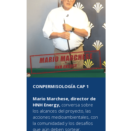
CONPERMISOLOGÍA CAP 1
Mario Marchese, director de
HNH Energy,
conversa sobre
los alcances del proyecto, las
acciones medioambientales, con
la comunidadad y los desafíos
que aún deben sortear.