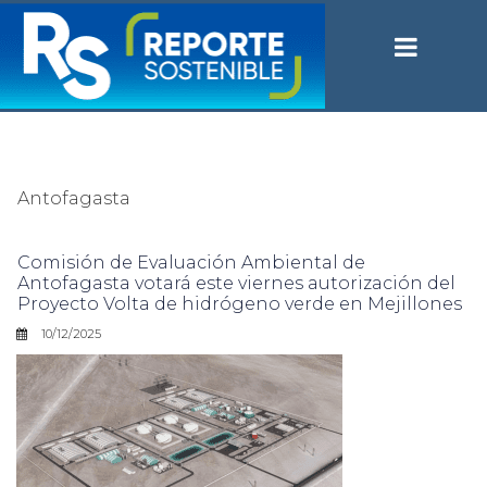
Antofagasta
Comisión de Evaluación Ambiental de
Antofagasta votará este viernes autorización del
Proyecto Volta de hidrógeno verde en Mejillones
10/12/2025