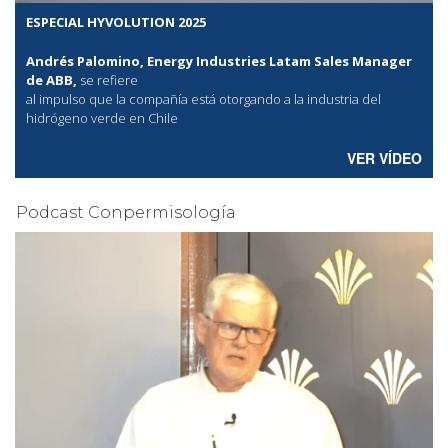
ESPECIAL HYVOLUTION 2025
Andrés Palomino, Energy Industries Latam Sales Manager
de ABB,
se refiere
al
impulso que la compañía está otorgando a la industria del
hidrógeno verde en Chile
VER VÍDEO
Podcast Conpermisología