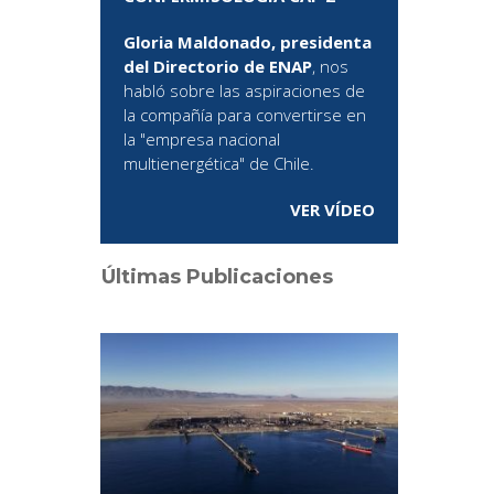
Gloria Maldonado, presidenta
del Directorio de ENAP
, nos
habló sobre las aspiraciones de
la compañía para convertirse en
la "empresa nacional
multienergética" de Chile.
VER VÍDEO
Últimas Publicaciones