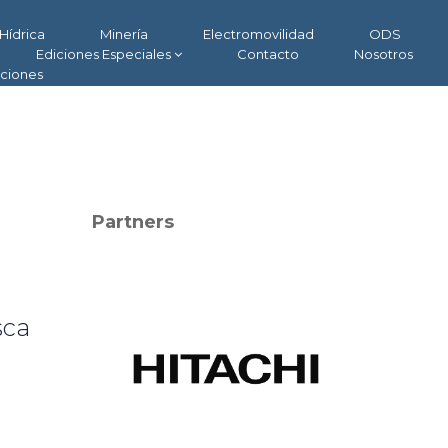
Hídrica
Minería
Electromovilidad
ODS
Ediciones Especiales
Contacto
Nosotros
aciones
Partners
sca