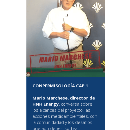
CONPERMISOLOGÍA CAP 1
Mario Marchese, director de
HNH Energy,
conversa sobre
los alcances del proyecto, las
acciones medioambientales, con
la comunidadad y los desafíos
que aún deben sortear.