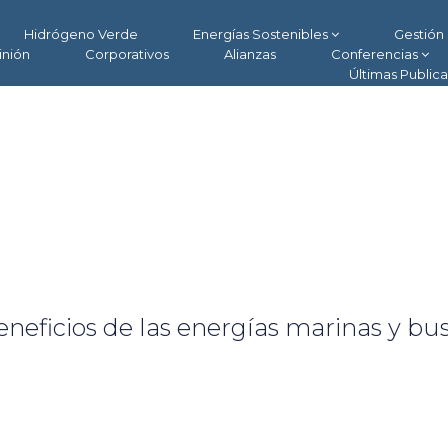
Hidrógeno Verde
Energías Sostenibles
Gestión 
inión
Corporativos
Alianzas
Conferencias
Últimas Public
eficios de las energías marinas y bu