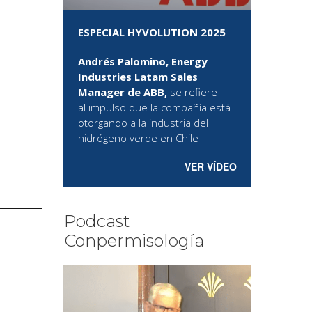
ESPECIAL HYVOLUTION 2025
Andrés Palomino, Energy
Industries Latam Sales
Manager de ABB,
se refiere
al
impulso que la compañía está
otorgando a la industria del
hidrógeno verde en Chile
VER VÍDEO
Podcast
Conpermisología