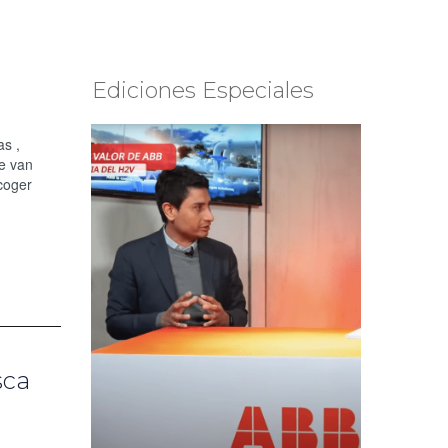
Ediciones Especiales
as ,
ue van
coger
sca