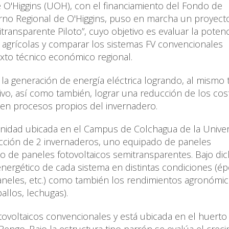
de O'Higgins (UOH), con el financiamiento del Fondo de
erno Regional de O'Higgins, puso en marcha un proyect
ansparente Piloto”, cuyo objetivo es evaluar la potenc
es agrícolas y comparar los sistemas FV convencionales
xto técnico económico regional.
 la generación de energía eléctrica logrando, al mismo 
ivo, así como también, lograr una reducción de los co
 en procesos propios del invernadero.
unidad ubicada en el Campus de Colchagua de la Unive
ucción de 2 invernaderos, uno equipado de paneles
o de paneles fotovoltaicos semitransparentes. Bajo di
nergético de cada sistema en distintas condiciones (ép
 paneles, etc.) como también los rendimientos agronómi
allos, lechugas).
otovoltaicos convencionales y está ubicada en el huerto