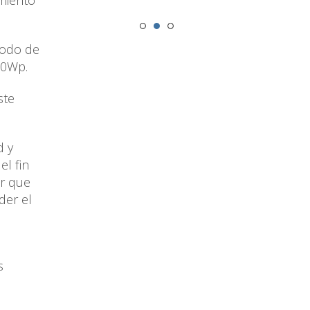
imiento
modo de
270Wp.
ste
d y
el fin
er que
der el
s