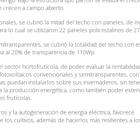
engo. Bajo la estructura tipo parrón se evalúa el crec
e crecen a campo abierto.
onales, se cubrió la mitad del techo con paneles, de 
para lo cual se utilizaron 22 paneles policristalinos de 
mitransparentes, se cubrió la totalidad del techo con e
ina al 20% de transparencia de 110Wp.
l sector hortofrutícola, de poder evaluar la rentabilida
s fotovoltaicos convencionales y semitransparentes, con 
las puedan instalarlos sobre sus invernaderos, sin ten
a la producción energética, como también poder exten
s frutícolas.
os y la autogeneración de energía eléctrica, favorece
e los cultivos, además de hacerlos más resilientes a lo