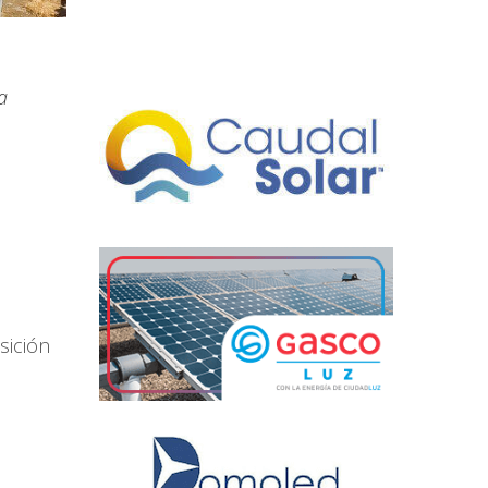
a
sición