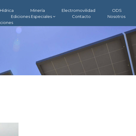
Hídrica
Minería
Electromovilidad
ODS
Ediciones Especiales
Contacto
Nosotros
aciones