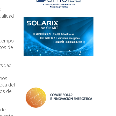
o
ialidad
tiempo,
stos de
rsidad
chos
oca del
cos de
 de