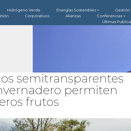
Hidrógeno Verde
Energías Sostenibles
Gestión 
inión
Corporativos
Alianzas
Conferencias
Últimas Public
icos semitransparentes
invernadero permiten
eros frutos